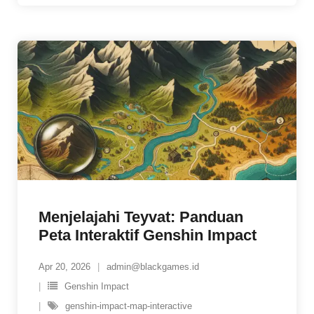
Menjelajahi Teyvat: Panduan
Peta Interaktif Genshin Impact
Apr 20, 2026
admin@blackgames.id
Genshin Impact
genshin-impact-map-interactive