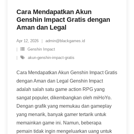
Cara Mendapatkan Akun
Genshin Impact Gratis dengan
Aman dan Legal
Apr 12, 2026
admin@blackgames.id
Genshin Impact
akun-genshin-impact-gratis
Cara Mendapatkan Akun Genshin Impact Gratis
dengan Aman dan Legal Genshin Impact
adalah salah satu game action RPG yang
sangat populer, dikembangkan oleh miHoYo.
Dengan grafik yang memukau dan gameplay
yang menarik, banyak gamer tertarik untuk
memainkan game ini. Namun, beberapa
pemain tidak ingin mengeluarkan uang untuk