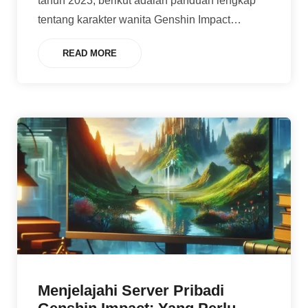
tahun 2023, berikut adalah panduan lengkap
tentang karakter wanita Genshin Impact
…
READ MORE
Menjelajahi Server Pribadi