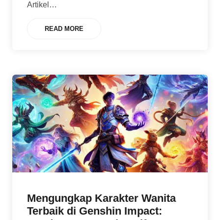
Artikel
…
READ MORE
Mengungkap Karakter Wanita
Terbaik di Genshin Impact: