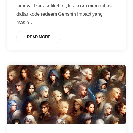
lainnya. Pada artikel ini, kita akan membahas
daftar kode redeem Genshin Impact yang
masih
…
READ MORE