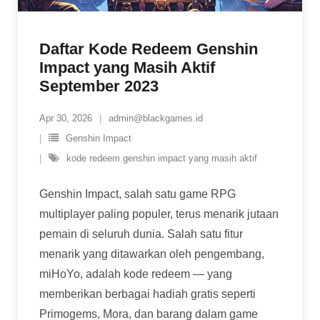
Daftar Kode Redeem Genshin
Impact yang Masih Aktif
September 2023
Apr 30, 2026
admin@blackgames.id
Genshin Impact
kode redeem genshin impact yang masih aktif
Genshin Impact, salah satu game RPG
multiplayer paling populer, terus menarik jutaan
pemain di seluruh dunia. Salah satu fitur
menarik yang ditawarkan oleh pengembang,
miHoYo, adalah kode redeem — yang
memberikan berbagai hadiah gratis seperti
Primogems, Mora, dan barang dalam game