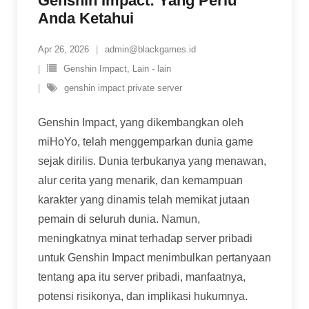
Genshin Impact: Yang Perlu
Anda Ketahui
Apr 26, 2026
admin@blackgames.id
Genshin Impact
,
Lain - lain
genshin impact private server
Genshin Impact, yang dikembangkan oleh
miHoYo, telah menggemparkan dunia game
sejak dirilis. Dunia terbukanya yang menawan,
alur cerita yang menarik, dan kemampuan
karakter yang dinamis telah memikat jutaan
pemain di seluruh dunia. Namun,
meningkatnya minat terhadap server pribadi
untuk Genshin Impact menimbulkan pertanyaan
tentang apa itu server pribadi, manfaatnya,
potensi risikonya, dan implikasi hukumnya.