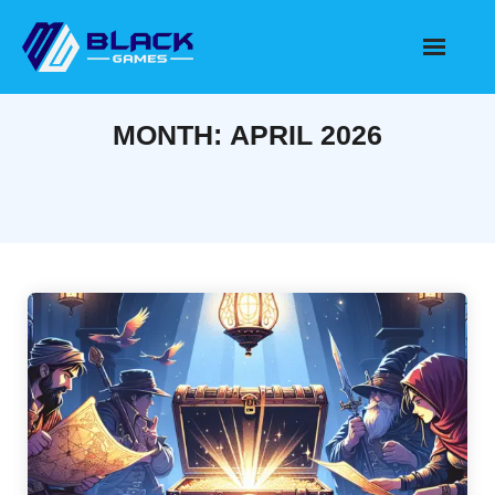
Skip
to
content
MONTH:
APRIL 2026