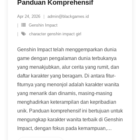
Panduan Komprehensif
Apr 24, 2026
admin@blackgames.id
Genshin Impact
character genshin impact girl
Genshin Impact telah menggemparkan dunia
game dengan pengalaman dunia terbukanya
yang menakjubkan, alur cerita yang rumit, dan
daftar karakter yang beragam. Di antara fitur-
fiturnya yang menonjol adalah karakter wanita
yang menarik dan dinamis, masing-masing
menghadirkan keterampilan dan kepribadian
unik. Panduan komprehensif ini bertujuan untuk
mengungkap karakter wanita terbaik di Genshin
Impact, dengan fokus pada kemampuan,
…