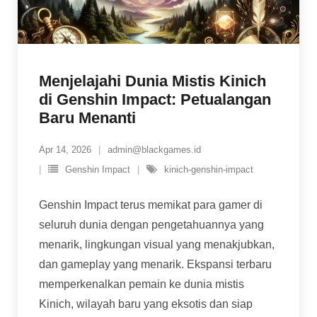
Menjelajahi Dunia Mistis Kinich
di Genshin Impact: Petualangan
Baru Menanti
Apr 14, 2026
admin@blackgames.id
Genshin Impact
kinich-genshin-impact
Genshin Impact terus memikat para gamer di
seluruh dunia dengan pengetahuannya yang
menarik, lingkungan visual yang menakjubkan,
dan gameplay yang menarik. Ekspansi terbaru
memperkenalkan pemain ke dunia mistis
Kinich, wilayah baru yang eksotis dan siap