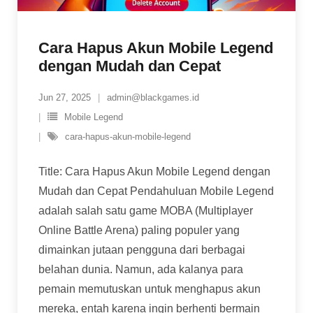
Cara Hapus Akun Mobile Legend
dengan Mudah dan Cepat
Jun 27, 2025
admin@blackgames.id
Mobile Legend
cara-hapus-akun-mobile-legend
Title: Cara Hapus Akun Mobile Legend dengan
Mudah dan Cepat Pendahuluan Mobile Legend
adalah salah satu game MOBA (Multiplayer
Online Battle Arena) paling populer yang
dimainkan jutaan pengguna dari berbagai
belahan dunia. Namun, ada kalanya para
pemain memutuskan untuk menghapus akun
mereka, entah karena ingin berhenti bermain