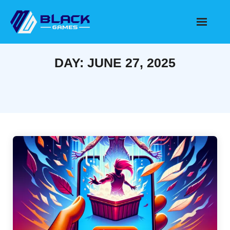
Skip
to
content
DAY:
JUNE 27, 2025