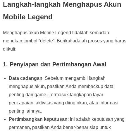
Langkah-langkah Menghapus Akun
Mobile Legend
Menghapus akun Mobile Legend tidaklah semudah
menekan tombol “delete”. Berikut adalah proses yang harus
diikuti:
1. Penyiapan dan Pertimbangan Awal
Data cadangan
: Sebelum mengambil langkah
menghapus akun, pastikan Anda membackup data
penting dari game. Termasuk tangkapan layar
pencapaian, aktivitas yang diinginkan, atau informasi
penting lainnya.
Pertimbangkan keputusan
: Ini adalah keputusan yang
permanen, pastikan Anda benar-benar siap untuk