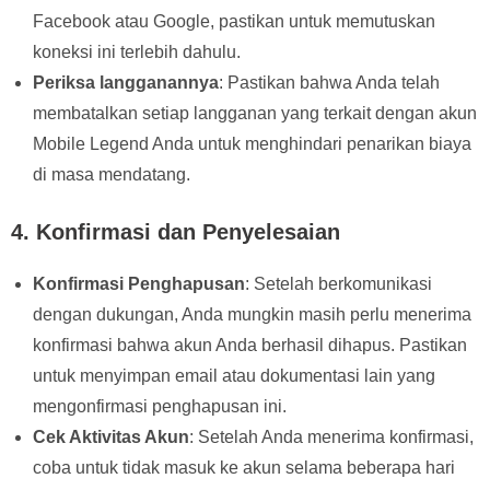
Facebook atau Google, pastikan untuk memutuskan
koneksi ini terlebih dahulu.
Periksa langganannya
: Pastikan bahwa Anda telah
membatalkan setiap langganan yang terkait dengan akun
Mobile Legend Anda untuk menghindari penarikan biaya
di masa mendatang.
4. Konfirmasi dan Penyelesaian
Konfirmasi Penghapusan
: Setelah berkomunikasi
dengan dukungan, Anda mungkin masih perlu menerima
konfirmasi bahwa akun Anda berhasil dihapus. Pastikan
untuk menyimpan email atau dokumentasi lain yang
mengonfirmasi penghapusan ini.
Cek Aktivitas Akun
: Setelah Anda menerima konfirmasi,
coba untuk tidak masuk ke akun selama beberapa hari