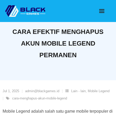
Skip
to
content
CARA EFEKTIF MENGHAPUS
AKUN MOBILE LEGEND
PERMANEN
Jul 1, 2025
admin@blackgames.id
Lain - lain
,
Mobile Legend
cara-menghapus-akun-mobile-legend
Mobile Legend adalah salah satu game mobile terpopuler di