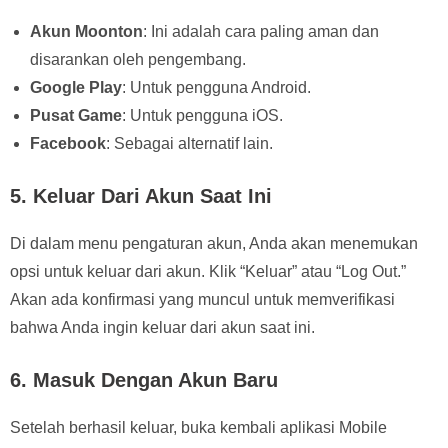
Akun Moonton
: Ini adalah cara paling aman dan
disarankan oleh pengembang.
Google Play
: Untuk pengguna Android.
Pusat Game
: Untuk pengguna iOS.
Facebook
: Sebagai alternatif lain.
5. Keluar Dari Akun Saat Ini
Di dalam menu pengaturan akun, Anda akan menemukan
opsi untuk keluar dari akun. Klik “Keluar” atau “Log Out.”
Akan ada konfirmasi yang muncul untuk memverifikasi
bahwa Anda ingin keluar dari akun saat ini.
6. Masuk Dengan Akun Baru
Setelah berhasil keluar, buka kembali aplikasi Mobile