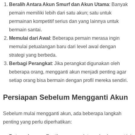
Beralih Antara Akun Smurf dan Akun Utama
: Banyak
pemain memiliki lebih dari satu akun; satu untuk
permainan kompetitif serius dan yang lainnya untuk
bermain santai.
Memulai dari Awal
: Beberapa pemain merasa ingin
memulai petualangan baru dari level awal dengan
strategi yang berbeda.
Berbagi Perangkat
: Jika perangkat digunakan oleh
beberapa orang, mengganti akun menjadi penting agar
setiap orang bisa bermain dengan profil mereka sendiri.
Persiapan Sebelum Mengganti Akun
Sebelum mulai mengganti akun, ada beberapa langkah
penting yang perlu diperhatikan: