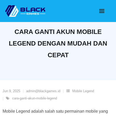
Skip
to
content
CARA GANTI AKUN MOBILE
LEGEND DENGAN MUDAH DAN
CEPAT
Jun 9, 2025
admin@blackgames.id
Mobile Legend
cara-ganti-akun-mobile-legend
Mobile Legend adalah salah satu permainan mobile yang