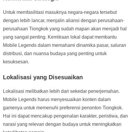
Untuk memfasilitasi masuknya negara-negara tersebut
dengan lebih lancar, menjalin aliansi dengan perusahaan-
perusahaan Tiongkok yang sudah mapan akan menjadi hal
yang sangat penting. Kemitraan lokal dapat membantu
Mobile Legends dalam memahami dinamika pasar, saluran
distribusi, dan nuansa budaya yang penting untuk
kesuksesan.
Lokalisasi yang Disesuaikan
Lokalisasi melibatkan lebih dari sekedar penerjemahan.
Mobile Legends harus menyesuaikan konten dalam
gamenya untuk memenuhi preferensi penonton Tiongkok.
Hal ini dapat mencakup pengenalan karakter, peristiwa, dan
narasi yang relevan dengan budaya untuk meningkatkan