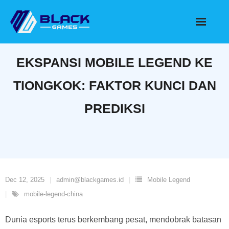
Skip
to
content
EKSPANSI MOBILE LEGEND KE
TIONGKOK: FAKTOR KUNCI DAN
PREDIKSI
Dec 12, 2025
admin@blackgames.id
Mobile Legend
mobile-legend-china
Dunia esports terus berkembang pesat, mendobrak batasan