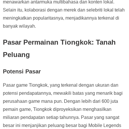
menawarkan antarmuka multibahasa dan konten lokal.
Selain itu, kolaborasi dengan merek dan selebriti lokal telah
meningkatkan popularitasnya, menjadikannya terkenal di
banyak wilayah.
Pasar Permainan Tiongkok: Tanah
Peluang
Potensi Pasar
Pasar game Tiongkok, yang terkenal dengan ukuran dan
potensi pendapatannya, mewakili batas yang menarik bagi
perusahaan game mana pun. Dengan lebih dari 600 juta
pemain game, Tiongkok diproyeksikan menghasilkan
miliaran pendapatan setiap tahunnya. Pasar yang sangat
besar ini menjanjikan peluang besar bagi Mobile Legends