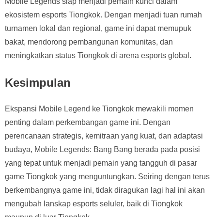
Mobile Legends siap menjadi pemain kunci dalam
ekosistem esports Tiongkok. Dengan menjadi tuan rumah
turnamen lokal dan regional, game ini dapat memupuk
bakat, mendorong pembangunan komunitas, dan
meningkatkan status Tiongkok di arena esports global.
Kesimpulan
Ekspansi Mobile Legend ke Tiongkok mewakili momen
penting dalam perkembangan game ini. Dengan
perencanaan strategis, kemitraan yang kuat, dan adaptasi
budaya, Mobile Legends: Bang Bang berada pada posisi
yang tepat untuk menjadi pemain yang tangguh di pasar
game Tiongkok yang menguntungkan. Seiring dengan terus
berkembangnya game ini, tidak diragukan lagi hal ini akan
mengubah lanskap esports seluler, baik di Tiongkok