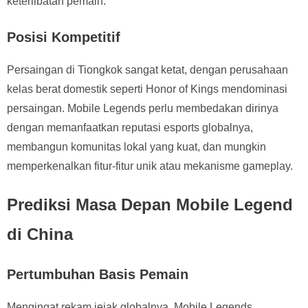
keterlibatan pemain.
Posisi Kompetitif
Persaingan di Tiongkok sangat ketat, dengan perusahaan
kelas berat domestik seperti Honor of Kings mendominasi
persaingan. Mobile Legends perlu membedakan dirinya
dengan memanfaatkan reputasi esports globalnya,
membangun komunitas lokal yang kuat, dan mungkin
memperkenalkan fitur-fitur unik atau mekanisme gameplay.
Prediksi Masa Depan Mobile Legend
di China
Pertumbuhan Basis Pemain
Mengingat rekam jejak globalnya, Mobile Legends