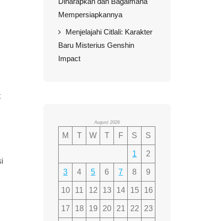
Diharapkan dan Bagaimana
Mempersiapkannya
Menjelajahi Citlali: Karakter
Baru Misterius Genshin
Impact
t
g
August 2026
M
T
W
T
F
S
S
1
2
i
3
4
5
6
7
8
9
10
11
12
13
14
15
16
17
18
19
20
21
22
23