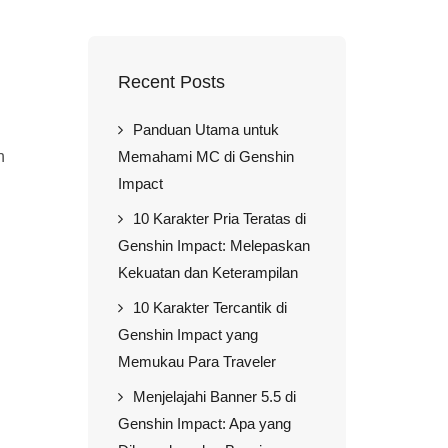
Recent Posts
Panduan Utama untuk
h
Memahami MC di Genshin
Impact
10 Karakter Pria Teratas di
Genshin Impact: Melepaskan
Kekuatan dan Keterampilan
10 Karakter Tercantik di
Genshin Impact yang
Memukau Para Traveler
Menjelajahi Banner 5.5 di
Genshin Impact: Apa yang