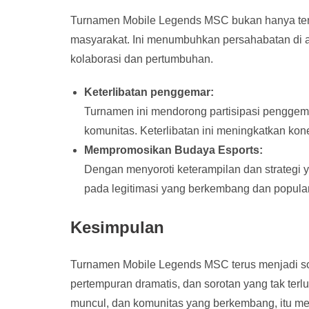
Turnamen Mobile Legends MSC bukan hanya tentan
masyarakat. Ini menumbuhkan persahabatan di 
kolaborasi dan pertumbuhan.
Keterlibatan penggemar:
Turnamen ini mendorong partisipasi penggemar
komunitas. Keterlibatan ini meningkatkan ko
Mempromosikan Budaya Esports:
Dengan menyoroti keterampilan dan strategi y
pada legitimasi yang berkembang dan popular
Kesimpulan
Turnamen Mobile Legends MSC terus menjadi sor
pertempuran dramatis, dan sorotan yang tak terl
muncul, dan komunitas yang berkembang, itu me