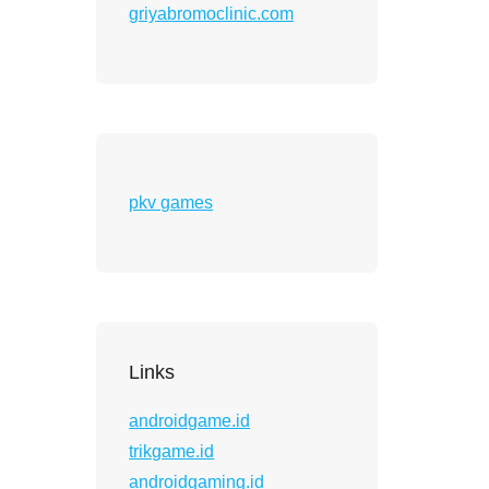
griyabromoclinic.com
pkv games
Links
androidgame.id
trikgame.id
androidgaming.id