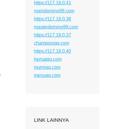
https://117.18.0.41
maindomino99.com
https://117.18.0.38
masterdomino99.com
https://117.18.0.37
championqq.com
https://117.18.0.40
hematqq.com
murniqq.com
h
menuqq.com
LINK LAINNYA