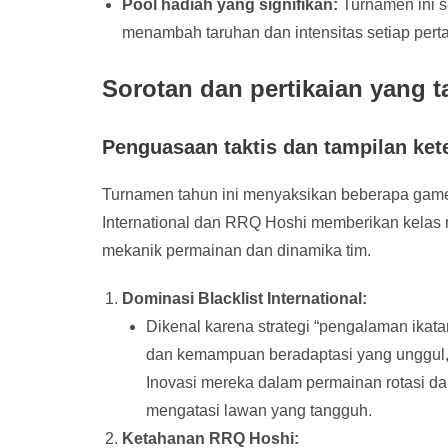
Pool hadiah yang signifikan:
Turnamen ini s
menambah taruhan dan intensitas setiap pert
Sorotan dan pertikaian yang t
Penguasaan taktis dan tampilan kete
Turnamen tahun ini menyaksikan beberapa gamepla
International dan RRQ Hoshi memberikan kelas 
mekanik permainan dan dinamika tim.
Dominasi Blacklist International:
Dikenal karena strategi “pengalaman ikata
dan kemampuan beradaptasi yang unggul,
Inovasi mereka dalam permainan rotasi 
mengatasi lawan yang tangguh.
Ketahanan RRQ Hoshi: