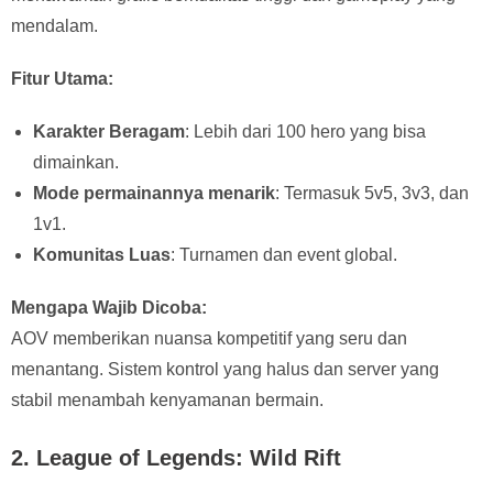
mendalam.
Fitur Utama:
Karakter Beragam
: Lebih dari 100 hero yang bisa
dimainkan.
Mode permainannya menarik
: Termasuk 5v5, 3v3, dan
1v1.
Komunitas Luas
: Turnamen dan event global.
Mengapa Wajib Dicoba:
AOV memberikan nuansa kompetitif yang seru dan
menantang. Sistem kontrol yang halus dan server yang
stabil menambah kenyamanan bermain.
2. League of Legends: Wild Rift