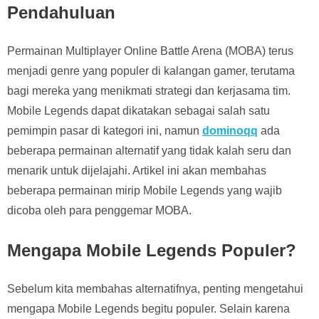
Pendahuluan
Permainan Multiplayer Online Battle Arena (MOBA) terus
menjadi genre yang populer di kalangan gamer, terutama
bagi mereka yang menikmati strategi dan kerjasama tim.
Mobile Legends dapat dikatakan sebagai salah satu
pemimpin pasar di kategori ini, namun
dominoqq
ada
beberapa permainan alternatif yang tidak kalah seru dan
menarik untuk dijelajahi. Artikel ini akan membahas
beberapa permainan mirip Mobile Legends yang wajib
dicoba oleh para penggemar MOBA.
Mengapa Mobile Legends Populer?
Sebelum kita membahas alternatifnya, penting mengetahui
mengapa Mobile Legends begitu populer. Selain karena