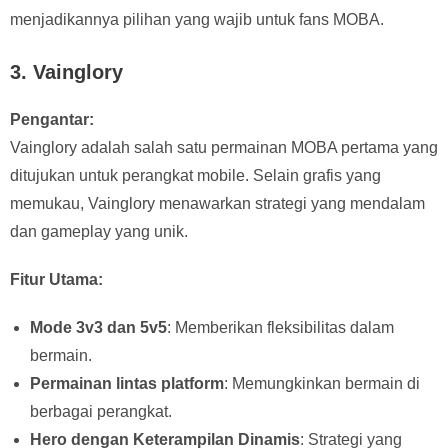
menjadikannya pilihan yang wajib untuk fans MOBA.
3. Vainglory
Pengantar:
Vainglory adalah salah satu permainan MOBA pertama yang
ditujukan untuk perangkat mobile. Selain grafis yang
memukau, Vainglory menawarkan strategi yang mendalam
dan gameplay yang unik.
Fitur Utama:
Mode 3v3 dan 5v5
: Memberikan fleksibilitas dalam
bermain.
Permainan lintas platform
: Memungkinkan bermain di
berbagai perangkat.
Hero dengan Keterampilan Dinamis
: Strategi yang