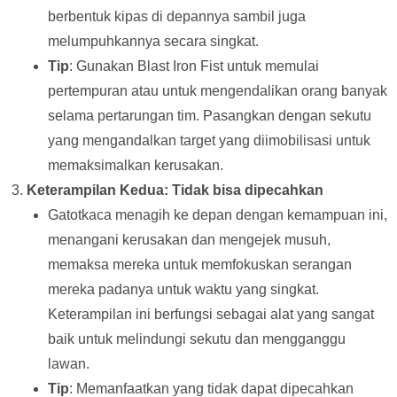
berbentuk kipas di depannya sambil juga
melumpuhkannya secara singkat.
Tip
: Gunakan Blast Iron Fist untuk memulai
pertempuran atau untuk mengendalikan orang banyak
selama pertarungan tim. Pasangkan dengan sekutu
yang mengandalkan target yang diimobilisasi untuk
memaksimalkan kerusakan.
Keterampilan Kedua: Tidak bisa dipecahkan
Gatotkaca menagih ke depan dengan kemampuan ini,
menangani kerusakan dan mengejek musuh,
memaksa mereka untuk memfokuskan serangan
mereka padanya untuk waktu yang singkat.
Keterampilan ini berfungsi sebagai alat yang sangat
baik untuk melindungi sekutu dan mengganggu
lawan.
Tip
: Memanfaatkan yang tidak dapat dipecahkan