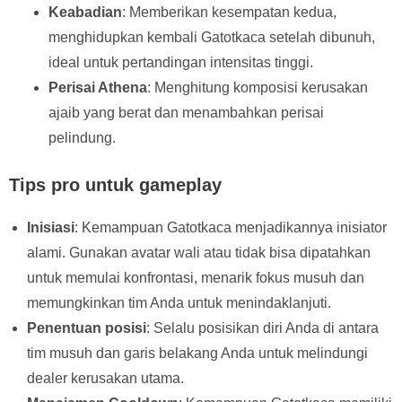
Keabadian
: Memberikan kesempatan kedua,
menghidupkan kembali Gatotkaca setelah dibunuh,
ideal untuk pertandingan intensitas tinggi.
Perisai Athena
: Menghitung komposisi kerusakan
ajaib yang berat dan menambahkan perisai
pelindung.
Tips pro untuk gameplay
Inisiasi
: Kemampuan Gatotkaca menjadikannya inisiator
alami. Gunakan avatar wali atau tidak bisa dipatahkan
untuk memulai konfrontasi, menarik fokus musuh dan
memungkinkan tim Anda untuk menindaklanjuti.
Penentuan posisi
: Selalu posisikan diri Anda di antara
tim musuh dan garis belakang Anda untuk melindungi
dealer kerusakan utama.