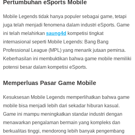
Pertumbuhan eSports Mobile
Mobile Legends tidak hanya populer sebagai game, tetapi
juga telah menjadi fenomena dalam industri eSports. Game
ini telah melahirkan
saung4d
kompetisi tingkat
internasional seperti Mobile Legends: Bang Bang
Professional League (MPL) yang menarik jutaan pemirsa.
Keberhasilan ini membuktikan bahwa game mobile memiliki
potensi besar dalam kompetisi eSports.
Memperluas Pasar Game Mobile
Kesuksesan Mobile Legends memperlihatkan bahwa game
mobile bisa menjadi lebih dari sekadar hiburan kasual.
Game ini mampu meningkatkan standar industri dengan
menawarkan pengalaman bermain yang kompleks dan
berkualitas tinggi, mendorong lebih banyak pengembang