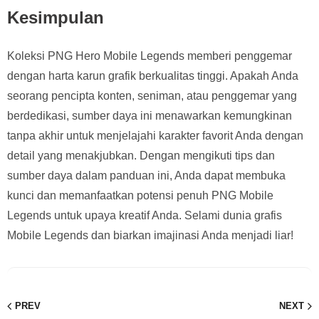
Kesimpulan
Koleksi PNG Hero Mobile Legends memberi penggemar
dengan harta karun grafik berkualitas tinggi. Apakah Anda
seorang pencipta konten, seniman, atau penggemar yang
berdedikasi, sumber daya ini menawarkan kemungkinan
tanpa akhir untuk menjelajahi karakter favorit Anda dengan
detail yang menakjubkan. Dengan mengikuti tips dan
sumber daya dalam panduan ini, Anda dapat membuka
kunci dan memanfaatkan potensi penuh PNG Mobile
Legends untuk upaya kreatif Anda. Selami dunia grafis
Mobile Legends dan biarkan imajinasi Anda menjadi liar!
PREV
NEXT