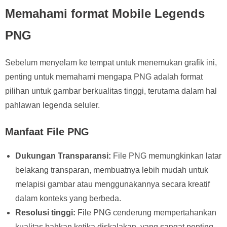
Memahami format Mobile Legends
PNG
Sebelum menyelam ke tempat untuk menemukan grafik ini,
penting untuk memahami mengapa PNG adalah format
pilihan untuk gambar berkualitas tinggi, terutama dalam hal
pahlawan legenda seluler.
Manfaat File PNG
Dukungan Transparansi:
File PNG memungkinkan latar
belakang transparan, membuatnya lebih mudah untuk
melapisi gambar atau menggunakannya secara kreatif
dalam konteks yang berbeda.
Resolusi tinggi:
File PNG cenderung mempertahankan
kualitas bahkan ketika diskalakan, yang sangat penting