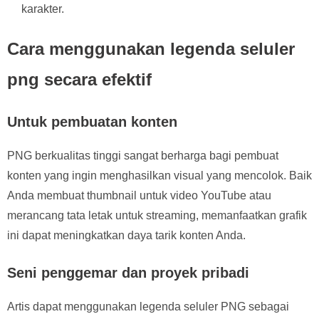
karakter.
Cara menggunakan legenda seluler
png secara efektif
Untuk pembuatan konten
PNG berkualitas tinggi sangat berharga bagi pembuat
konten yang ingin menghasilkan visual yang mencolok. Baik
Anda membuat thumbnail untuk video YouTube atau
merancang tata letak untuk streaming, memanfaatkan grafik
ini dapat meningkatkan daya tarik konten Anda.
Seni penggemar dan proyek pribadi
Artis dapat menggunakan legenda seluler PNG sebagai