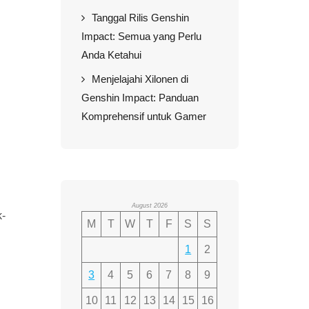
Tanggal Rilis Genshin
Impact: Semua yang Perlu
Anda Ketahui
Menjelajahi Xilonen di
Genshin Impact: Panduan
Komprehensif untuk Gamer
August 2026
k-
M
T
W
T
F
S
S
1
2
3
4
5
6
7
8
9
10
11
12
13
14
15
16