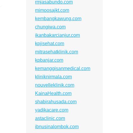
rmjasabundo.com
mimoosajkt.com
kembangkawung.com
chungiwa.com
ikanbakarcianjur.com
kpjisehat.com
mitrasehatklinik.com
kpbanjar.com
kemanggisanmedical.com
kliniknirmala.com
nouvelleklinik.com
KainaHealth.com
shabirahusada.com
yadikacare.com
astaclinic.com
ibnusinalombok.com