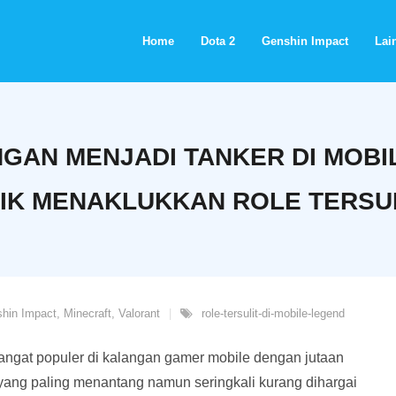
Home
Dota 2
Genshin Impact
Lain
AN MENJADI TANKER DI MOBIL
IK MENAKLUKKAN ROLE TERSU
hin Impact
,
Minecraft
,
Valorant
role-tersulit-di-mobile-legend
gat populer di kalangan gamer mobile dengan jutaan
e yang paling menantang namun seringkali kurang dihargai