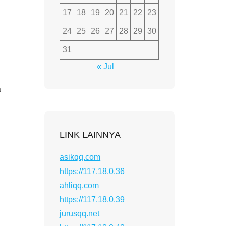
17
18
19
20
21
22
23
24
25
26
27
28
29
30
31
« Jul
a
LINK LAINNYA
asikqq.com
https://117.18.0.36
ahliqq.com
https://117.18.0.39
jurusqq.net