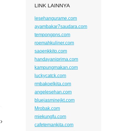
LINK LAINNYA
lesehangurame.com
ayambakar7saudara.com
tempongpns.com
roemahkuliner.com
saoenkkito.com
handayaniprima.com
kampungmakan.com
luckycatck.com
rmbakoelkita.com
angelesehan.com
bluejasminejkt.com
Mrobak.com
miekungfu.com
cafetemankita.com