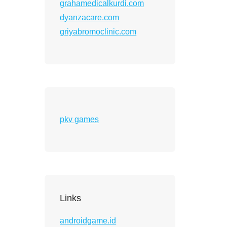
grahamedicalkurdi.com
dyanzacare.com
griyabromoclinic.com
pkv games
Links
androidgame.id