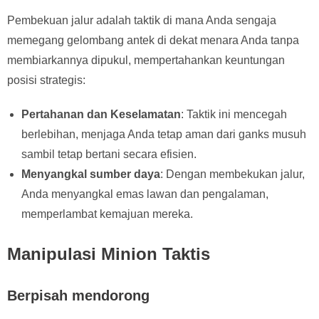
Pembekuan jalur adalah taktik di mana Anda sengaja
memegang gelombang antek di dekat menara Anda tanpa
membiarkannya dipukul, mempertahankan keuntungan
posisi strategis:
Pertahanan dan Keselamatan
: Taktik ini mencegah
berlebihan, menjaga Anda tetap aman dari ganks musuh
sambil tetap bertani secara efisien.
Menyangkal sumber daya
: Dengan membekukan jalur,
Anda menyangkal emas lawan dan pengalaman,
memperlambat kemajuan mereka.
Manipulasi Minion Taktis
Berpisah mendorong