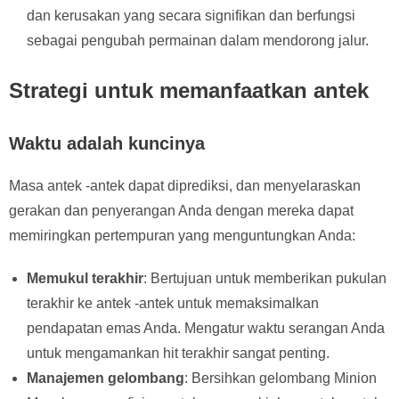
dan kerusakan yang secara signifikan dan berfungsi
sebagai pengubah permainan dalam mendorong jalur.
Strategi untuk memanfaatkan antek
Waktu adalah kuncinya
Masa antek -antek dapat diprediksi, dan menyelaraskan
gerakan dan penyerangan Anda dengan mereka dapat
memiringkan pertempuran yang menguntungkan Anda:
Memukul terakhir
: Bertujuan untuk memberikan pukulan
terakhir ke antek -antek untuk memaksimalkan
pendapatan emas Anda. Mengatur waktu serangan Anda
untuk mengamankan hit terakhir sangat penting.
Manajemen gelombang
: Bersihkan gelombang Minion