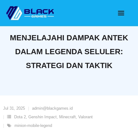
Skip
to
content
MENJELAJAHI DAMPAK ANTEK
DALAM LEGENDA SELULER:
STRATEGI DAN TAKTIK
Jul 31, 2025
admin@blackgames.id
Dota 2
,
Genshin Impact
,
Minecraft
,
Valorant
minion-mobile-legend