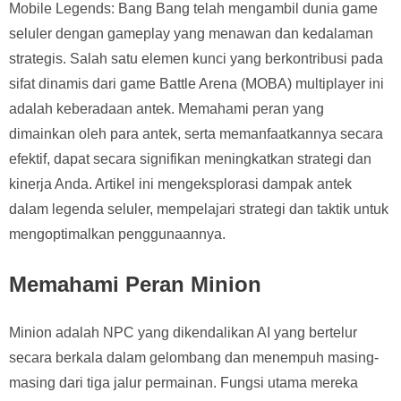
Mobile Legends: Bang Bang telah mengambil dunia game
seluler dengan gameplay yang menawan dan kedalaman
strategis. Salah satu elemen kunci yang berkontribusi pada
sifat dinamis dari game Battle Arena (MOBA) multiplayer ini
adalah keberadaan antek. Memahami peran yang
dimainkan oleh para antek, serta memanfaatkannya secara
efektif, dapat secara signifikan meningkatkan strategi dan
kinerja Anda. Artikel ini mengeksplorasi dampak antek
dalam legenda seluler, mempelajari strategi dan taktik untuk
mengoptimalkan penggunaannya.
Memahami Peran Minion
Minion adalah NPC yang dikendalikan AI yang bertelur
secara berkala dalam gelombang dan menempuh masing-
masing dari tiga jalur permainan. Fungsi utama mereka