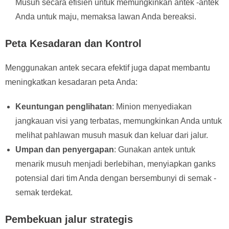
Musuh secara efisien untuk memungkinkan antek -antek
Anda untuk maju, memaksa lawan Anda bereaksi.
Peta Kesadaran dan Kontrol
Menggunakan antek secara efektif juga dapat membantu
meningkatkan kesadaran peta Anda:
Keuntungan penglihatan
: Minion menyediakan
jangkauan visi yang terbatas, memungkinkan Anda untuk
melihat pahlawan musuh masuk dan keluar dari jalur.
Umpan dan penyergapan
: Gunakan antek untuk
menarik musuh menjadi berlebihan, menyiapkan ganks
potensial dari tim Anda dengan bersembunyi di semak -
semak terdekat.
Pembekuan jalur strategis