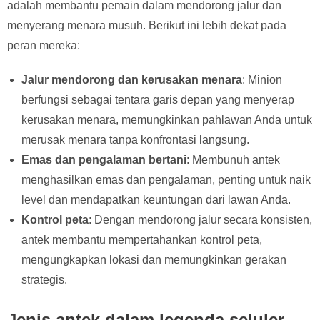
adalah membantu pemain dalam mendorong jalur dan
menyerang menara musuh. Berikut ini lebih dekat pada
peran mereka:
Jalur mendorong dan kerusakan menara
: Minion
berfungsi sebagai tentara garis depan yang menyerap
kerusakan menara, memungkinkan pahlawan Anda untuk
merusak menara tanpa konfrontasi langsung.
Emas dan pengalaman bertani
: Membunuh antek
menghasilkan emas dan pengalaman, penting untuk naik
level dan mendapatkan keuntungan dari lawan Anda.
Kontrol peta
: Dengan mendorong jalur secara konsisten,
antek membantu mempertahankan kontrol peta,
mengungkapkan lokasi dan memungkinkan gerakan
strategis.
Jenis antek dalam legenda seluler