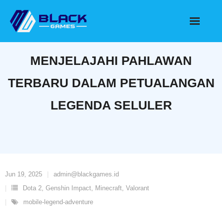
Skip
to
content
MENJELAJAHI PAHLAWAN
TERBARU DALAM PETUALANGAN
LEGENDA SELULER
Jun 19, 2025
admin@blackgames.id
Dota 2
,
Genshin Impact
,
Minecraft
,
Valorant
mobile-legend-adventure