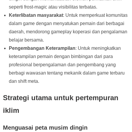
seperti frost-magic atau visibilitas terbatas.
Keterlibatan masyarakat
: Untuk memperkuat komunitas
dalam game dengan menyatukan pemain dari berbagai
daerah, mendorong gameplay koperasi dan pengalaman
belajar bersama.
Pengembangan Keterampilan
: Untuk meningkatkan
keterampilan pemain dengan bimbingan dari para
profesional berpengalaman dan pengembang yang
berbagi wawasan tentang mekanik dalam game terbaru
dan shift meta.
Strategi utama untuk pertempuran
iklim
Menguasai peta musim dingin