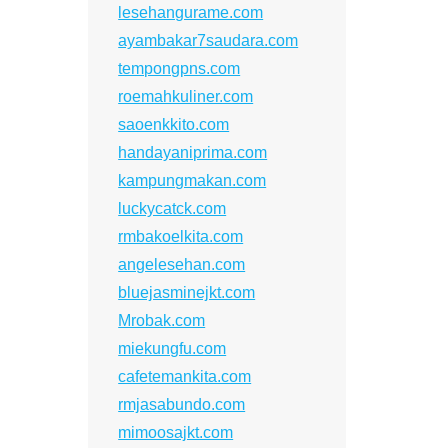
lesehangurame.com
ayambakar7saudara.com
tempongpns.com
roemahkuliner.com
saoenkkito.com
handayaniprima.com
kampungmakan.com
luckycatck.com
rmbakoelkita.com
angelesehan.com
bluejasminejkt.com
Mrobak.com
miekungfu.com
cafetemankita.com
rmjasabundo.com
mimoosajkt.com