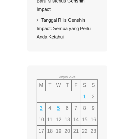
Baru Misterius Genshin
Impact
Tanggal Rilis Genshin
Impact: Semua yang Perlu
Anda Ketahui
August 2026
M
T
W
T
F
S
S
1
2
3
4
5
6
7
8
9
10
11
12
13
14
15
16
17
18
19
20
21
22
23