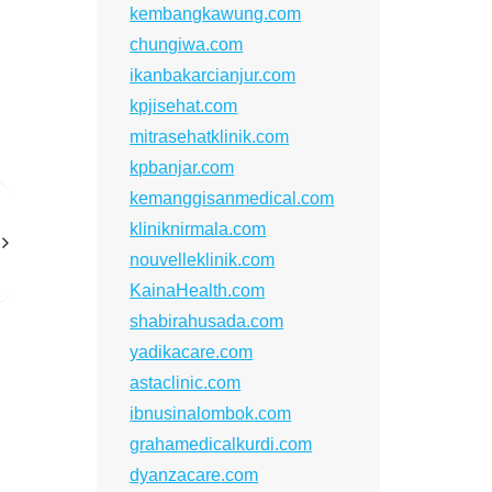
kembangkawung.com
chungiwa.com
ikanbakarcianjur.com
kpjisehat.com
mitrasehatklinik.com
kpbanjar.com
kemanggisanmedical.com
kliniknirmala.com
nouvelleklinik.com
KainaHealth.com
shabirahusada.com
yadikacare.com
astaclinic.com
ibnusinalombok.com
grahamedicalkurdi.com
dyanzacare.com