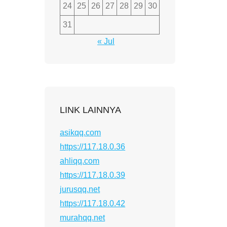
24
25
26
27
28
29
30
31
« Jul
LINK LAINNYA
asikqq.com
https://117.18.0.36
ahliqq.com
https://117.18.0.39
jurusqq.net
https://117.18.0.42
murahqq.net