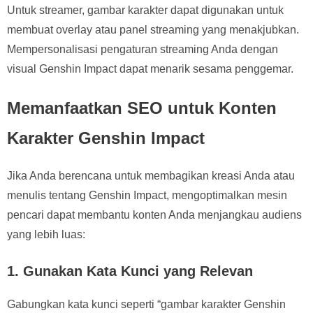
Untuk streamer, gambar karakter dapat digunakan untuk
membuat overlay atau panel streaming yang menakjubkan.
Mempersonalisasi pengaturan streaming Anda dengan
visual Genshin Impact dapat menarik sesama penggemar.
Memanfaatkan SEO untuk Konten
Karakter Genshin Impact
Jika Anda berencana untuk membagikan kreasi Anda atau
menulis tentang Genshin Impact, mengoptimalkan mesin
pencari dapat membantu konten Anda menjangkau audiens
yang lebih luas:
1.
Gunakan Kata Kunci yang Relevan
Gabungkan kata kunci seperti “gambar karakter Genshin