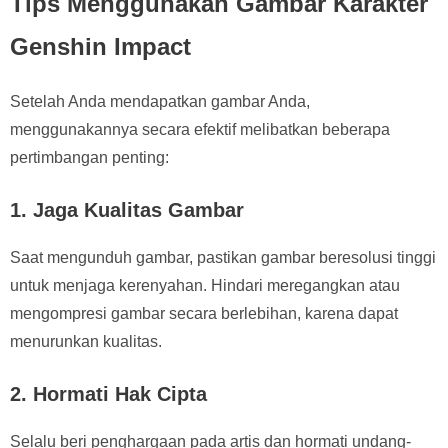
Tips Menggunakan Gambar Karakter
Genshin Impact
Setelah Anda mendapatkan gambar Anda,
menggunakannya secara efektif melibatkan beberapa
pertimbangan penting:
1.
Jaga Kualitas Gambar
Saat mengunduh gambar, pastikan gambar beresolusi tinggi
untuk menjaga kerenyahan. Hindari meregangkan atau
mengompresi gambar secara berlebihan, karena dapat
menurunkan kualitas.
2.
Hormati Hak Cipta
Selalu beri penghargaan pada artis dan hormati undang-