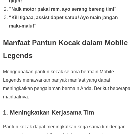
gigih!”
“Naik motor pakai rem, ayo serang bareng tim!”
“Kill tigaaa, assist dapet satuu! Ayo main jangan
malu-malu!”
Manfaat Pantun Kocak dalam Mobile
Legends
Menggunakan pantun kocak selama bermain Mobile
Legends menawarkan banyak manfaat yang dapat
meningkatkan pengalaman bermain Anda. Berikut beberapa
manfaatnya:
1.
Meningkatkan Kerjasama Tim
Pantun kocak dapat meningkatkan kerja sama tim dengan