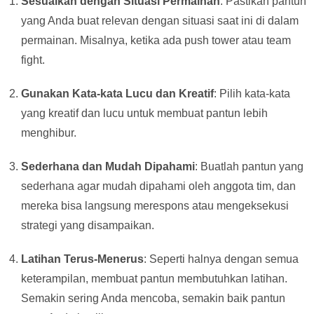
Sesuaikan dengan Situasi Permainan
: Pastikan pantun
yang Anda buat relevan dengan situasi saat ini di dalam
permainan. Misalnya, ketika ada push tower atau team
fight.
Gunakan Kata-kata Lucu dan Kreatif
: Pilih kata-kata
yang kreatif dan lucu untuk membuat pantun lebih
menghibur.
Sederhana dan Mudah Dipahami
: Buatlah pantun yang
sederhana agar mudah dipahami oleh anggota tim, dan
mereka bisa langsung merespons atau mengeksekusi
strategi yang disampaikan.
Latihan Terus-Menerus
: Seperti halnya dengan semua
keterampilan, membuat pantun membutuhkan latihan.
Semakin sering Anda mencoba, semakin baik pantun