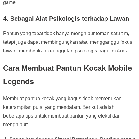
game.
4.
Sebagai Alat Psikologis terhadap Lawan
Pantun yang tepat tidak hanya menghibur teman satu tim,
tetapi juga dapat membingungkan atau mengganggu fokus
lawan, memberikan keunggulan psikologis bagi tim Anda.
Cara Membuat Pantun Kocak Mobile
Legends
Membuat pantun kocak yang bagus tidak memerlukan
keterampilan puisi yang mendalam. Berikut adalah
beberapa tips untuk membuat pantun yang efektif dan
menghibur: