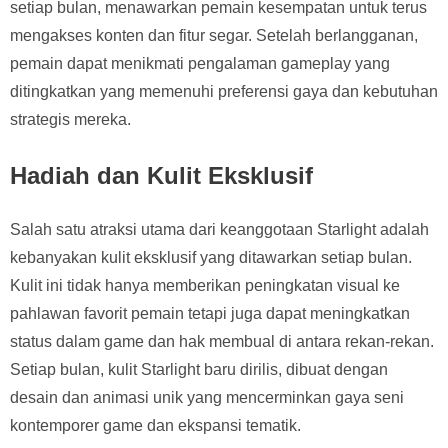
setiap bulan, menawarkan pemain kesempatan untuk terus
mengakses konten dan fitur segar. Setelah berlangganan,
pemain dapat menikmati pengalaman gameplay yang
ditingkatkan yang memenuhi preferensi gaya dan kebutuhan
strategis mereka.
Hadiah dan Kulit Eksklusif
Salah satu atraksi utama dari keanggotaan Starlight adalah
kebanyakan kulit eksklusif yang ditawarkan setiap bulan.
Kulit ini tidak hanya memberikan peningkatan visual ke
pahlawan favorit pemain tetapi juga dapat meningkatkan
status dalam game dan hak membual di antara rekan-rekan.
Setiap bulan, kulit Starlight baru dirilis, dibuat dengan
desain dan animasi unik yang mencerminkan gaya seni
kontemporer game dan ekspansi tematik.