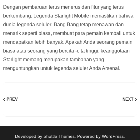
Dengan pembaruan terus menerus dan fitur yang terus
berkembang, Legenda Starlight Mobile memastikan bahwa
dunia legenda seluler: Bang Bang tetap menawan dan
menarik seperti biasa, membuat para pemain kembali untuk
mendapatkan lebih banyak. Apakah Anda seorang pemain
biasa atau seorang yang bercita -cita tinggi, keanggotaan
Starlight memang merupakan tambahan yang
menguntungkan untuk legenda seluler Anda Arsenal.
PREV
NEXT
Developed by
Shuttle Themes
. Powered by
WordPress
.