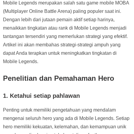
Mobile Legends merupakan salah satu game mobile MOBA
(Multiplayer Online Battle Arena) paling populer saat ini.
Dengan lebih dari jutaan pemain aktif setiap harinya,
menaikkan tingkatan atau rank di Mobile Legends menjadi
tantangan tersendiri yang memerlukan strategi yang efektif.
Artikel ini akan membahas strategi-strategi ampuh yang
dapat Anda terapkan untuk meningkatkan tingkatan di
Mobile Legends.
Penelitian dan Pemahaman Hero
1. Ketahui setiap pahlawan
Penting untuk memiliki pengetahuan yang mendalam
mengenai seluruh hero yang ada di Mobile Legends. Setiap
hero memiliki kekuatan, kelemahan, dan kemampuan unik