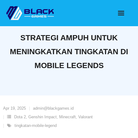
Skip
to
content
STRATEGI AMPUH UNTUK
MENINGKATKAN TINGKATAN DI
MOBILE LEGENDS
Apr 19, 2025
admin@blackgames.id
Dota 2
,
Genshin Impact
,
Minecraft
,
Valorant
tingkatan-mobile-legend