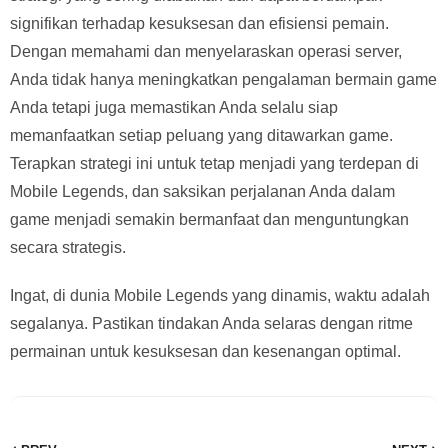
signifikan terhadap kesuksesan dan efisiensi pemain.
Dengan memahami dan menyelaraskan operasi server,
Anda tidak hanya meningkatkan pengalaman bermain game
Anda tetapi juga memastikan Anda selalu siap
memanfaatkan setiap peluang yang ditawarkan game.
Terapkan strategi ini untuk tetap menjadi yang terdepan di
Mobile Legends, dan saksikan perjalanan Anda dalam
game menjadi semakin bermanfaat dan menguntungkan
secara strategis.
Ingat, di dunia Mobile Legends yang dinamis, waktu adalah
segalanya. Pastikan tindakan Anda selaras dengan ritme
permainan untuk kesuksesan dan kesenangan optimal.