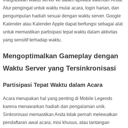
Atur pengingat untuk waktu mulai acara, login harian, dan
pengumpulan hadiah sesuai dengan waktu server. Google
Kalender atau Kalender Apple dapat berfungsi sebagai alat
untuk memastikan partisipasi tepat waktu dalam aktivitas
yang sensitif terhadap waktu.
Mengoptimalkan Gameplay dengan
Waktu Server yang Tersinkronisasi
Partisipasi Tepat Waktu dalam Acara
Acara merupakan hal yang penting di Mobile Legends
karena menawarkan hadiah dan pengalaman unik.
Sinkronisasi memastikan Anda tidak pernah melewatkan
pendaftaran awal acara, misi khusus, atau tantangan