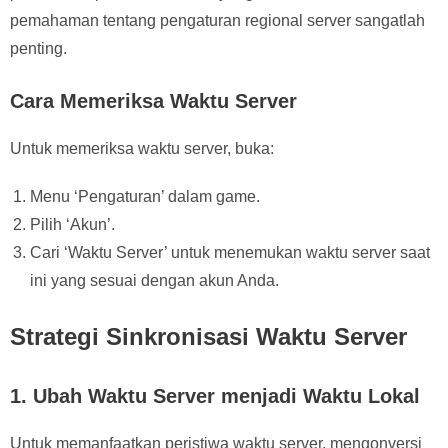
pemahaman tentang pengaturan regional server sangatlah
penting.
Cara Memeriksa Waktu Server
Untuk memeriksa waktu server, buka:
Menu ‘Pengaturan’ dalam game.
Pilih ‘Akun’.
Cari ‘Waktu Server’ untuk menemukan waktu server saat
ini yang sesuai dengan akun Anda.
Strategi Sinkronisasi Waktu Server
1. Ubah Waktu Server menjadi Waktu Lokal
Untuk memanfaatkan peristiwa waktu server, mengonversi