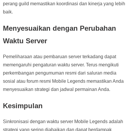
perang guild memastikan koordinasi dan kinerja yang lebih
baik.
Menyesuaikan dengan Perubahan
Waktu Server
Pemeliharaan atau pembaruan server terkadang dapat
memengaruhi pengaturan waktu server. Terus mengikuti
perkembangan pengumuman resmi dari saluran media
sosial atau forum resmi Mobile Legends memastikan Anda
menyesuaikan strategi dan jadwal permainan Anda.
Kesimpulan
Sinkronisasi dengan waktu server Mobile Legends adalah
strategi yang sering diabaikan dan dapat berdampak