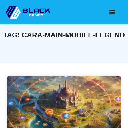
Skip
to
content
TAG:
CARA-MAIN-MOBILE-LEGEND