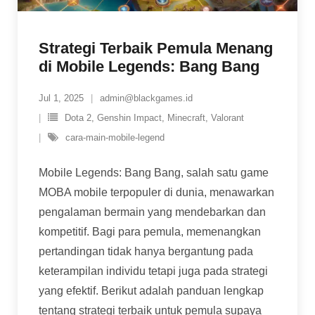
Strategi Terbaik Pemula Menang
di Mobile Legends: Bang Bang
Jul 1, 2025
admin@blackgames.id
Dota 2
,
Genshin Impact
,
Minecraft
,
Valorant
cara-main-mobile-legend
Mobile Legends: Bang Bang, salah satu game
MOBA mobile terpopuler di dunia, menawarkan
pengalaman bermain yang mendebarkan dan
kompetitif. Bagi para pemula, memenangkan
pertandingan tidak hanya bergantung pada
keterampilan individu tetapi juga pada strategi
yang efektif. Berikut adalah panduan lengkap
tentang strategi terbaik untuk pemula supaya