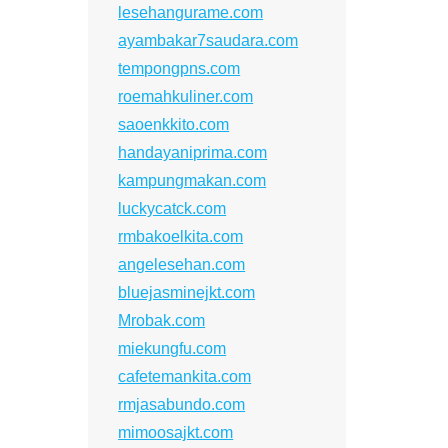
lesehangurame.com
ayambakar7saudara.com
tempongpns.com
roemahkuliner.com
saoenkkito.com
handayaniprima.com
kampungmakan.com
luckycatck.com
rmbakoelkita.com
angelesehan.com
bluejasminejkt.com
Mrobak.com
miekungfu.com
cafetemankita.com
rmjasabundo.com
mimoosajkt.com