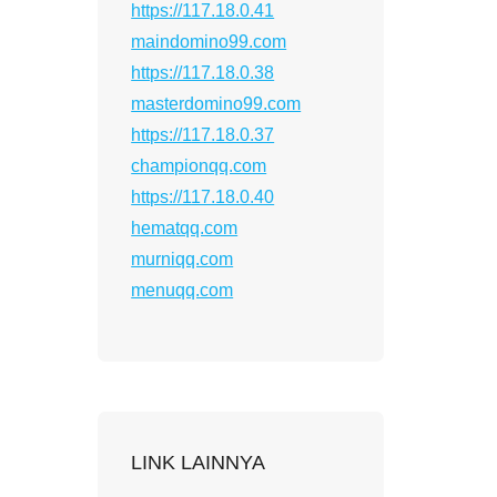
https://117.18.0.41
maindomino99.com
https://117.18.0.38
masterdomino99.com
https://117.18.0.37
championqq.com
https://117.18.0.40
hematqq.com
murniqq.com
menuqq.com
LINK LAINNYA