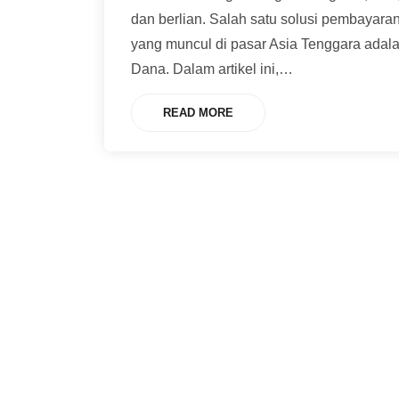
dan berlian. Salah satu solusi pembayara
yang muncul di pasar Asia Tenggara adal
Dana. Dalam artikel ini,
…
READ MORE