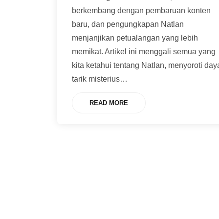
berkembang dengan pembaruan konten
baru, dan pengungkapan Natlan
menjanjikan petualangan yang lebih
memikat. Artikel ini menggali semua yang
kita ketahui tentang Natlan, menyoroti day
tarik misterius
…
READ MORE