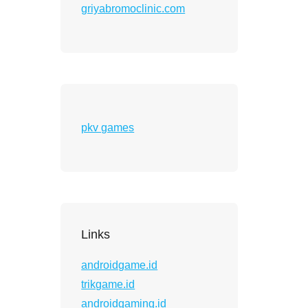
griyabromoclinic.com
pkv games
Links
androidgame.id
trikgame.id
androidgaming.id