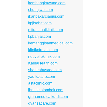
kembangkawung.com
chungiwa.com
ikanbakarcianjur.com
kpjisehat.com
mitrasehatklinik.com
kpbanjar.com
kemanggisanmedical.com
kliniknirmala.com
nouvelleklinik.com
KainaHealth.com
shabirahusada.com
yadikacare.com
astaclinic.com
ibnusinalombok.com
grahamedicalkurdi.com
dyanzacare.com