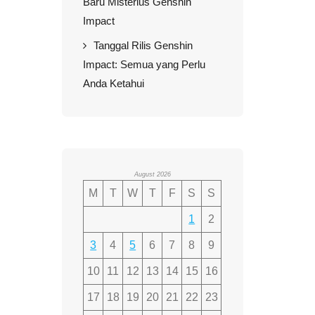
Baru Misterius Genshin
Impact
Tanggal Rilis Genshin
Impact: Semua yang Perlu
Anda Ketahui
August 2026
M
T
W
T
F
S
S
1
2
3
4
5
6
7
8
9
10
11
12
13
14
15
16
17
18
19
20
21
22
23