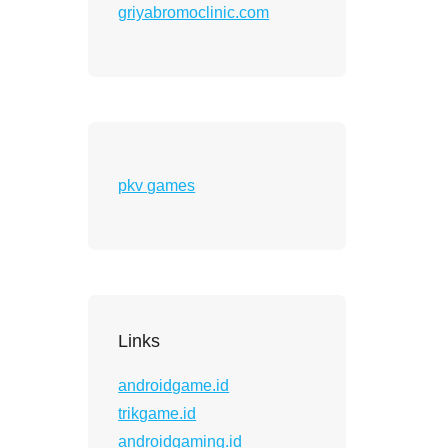
griyabromoclinic.com
pkv games
Links
androidgame.id
trikgame.id
androidgaming.id