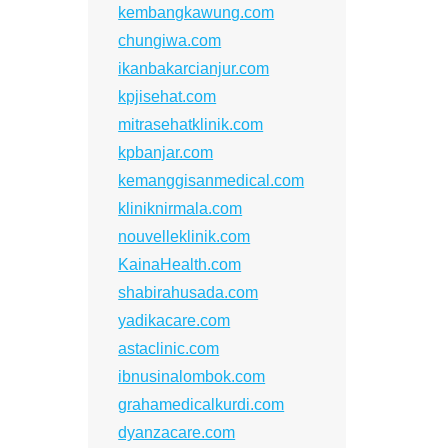
kembangkawung.com
chungiwa.com
ikanbakarcianjur.com
kpjisehat.com
mitrasehatklinik.com
kpbanjar.com
kemanggisanmedical.com
kliniknirmala.com
nouvelleklinik.com
KainaHealth.com
shabirahusada.com
yadikacare.com
astaclinic.com
ibnusinalombok.com
grahamedicalkurdi.com
dyanzacare.com