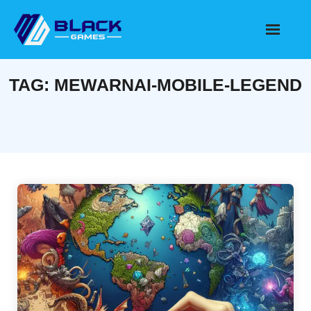
Skip
to
content
TAG:
MEWARNAI-MOBILE-LEGEND