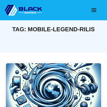
Skip
to
content
TAG:
MOBILE-LEGEND-RILIS