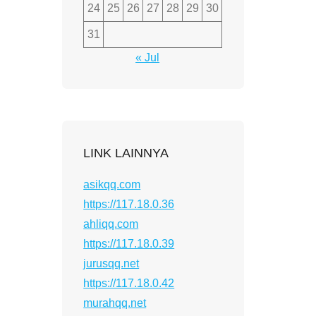
24
25
26
27
28
29
30
31
« Jul
LINK LAINNYA
asikqq.com
https://117.18.0.36
ahliqq.com
https://117.18.0.39
jurusqq.net
https://117.18.0.42
murahqq.net