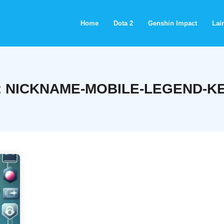
Home
Dota 2
Genshin Impact
Lain
:
NICKNAME-MOBILE-LEGEND-K