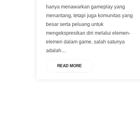
hanya menawarkan gameplay yang
menantang, tetapi juga komunitas yang
besar serta peluang untuk
mengekspresikan diri melalui elemen-
elemen dalam game, salah satunya
adalah
…
READ MORE