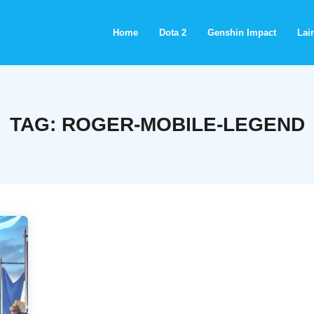
Home
Dota 2
Genshin Impact
Lain
TAG:
ROGER-MOBILE-LEGEND