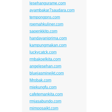
lesehangurame.com
ayambakar7saudara.com
tempongpns.com
roemahkuliner.com
saoenkkito.com
handayaniprima.com
kampungmakan.com
luckycatck.com
rmbakoelkita.com
angelesehan.com
bluejasminejkt.com
Mrobak.com
miekungfu.com
cafetemankita.com
rmjasabundo.com
mimoosajkt.com