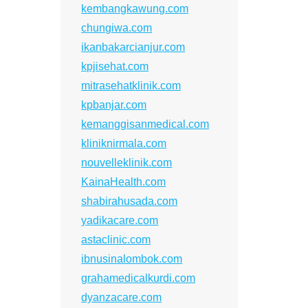
kembangkawung.com
chungiwa.com
ikanbakarcianjur.com
kpjisehat.com
mitrasehatklinik.com
kpbanjar.com
kemanggisanmedical.com
kliniknirmala.com
nouvelleklinik.com
KainaHealth.com
shabirahusada.com
yadikacare.com
astaclinic.com
ibnusinalombok.com
grahamedicalkurdi.com
dyanzacare.com