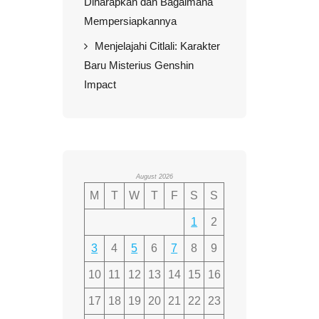
Diharapkan dan Bagaimana
Mempersiapkannya
Menjelajahi Citlali: Karakter
Baru Misterius Genshin
Impact
August 2026
M
T
W
T
F
S
S
1
2
3
4
5
6
7
8
9
10
11
12
13
14
15
16
17
18
19
20
21
22
23