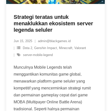
Strategi teratas untuk
menaklukkan ekosistem server
legenda seluler
Jun 15, 2025
admin@blackgames.id
Dota 2
,
Genshin Impact
,
Minecraft
,
Valorant
server-mobile-legend
Munculnya Mobile Legends telah
menggantikan komunitas game global,
menawarkan platform game seluler yang
kompetitif yang mencerminkan strategi rumit
dan permainan gameplay cepat dari game
MOBA (Multipayer Online Battle Arena)
tradisional. Seperti halnya permainan