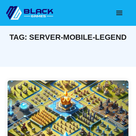
Skip
to
content
TAG:
SERVER-MOBILE-LEGEND