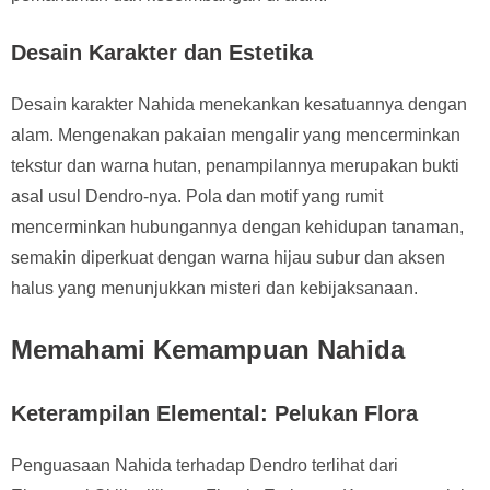
Desain Karakter dan Estetika
Desain karakter Nahida menekankan kesatuannya dengan
alam. Mengenakan pakaian mengalir yang mencerminkan
tekstur dan warna hutan, penampilannya merupakan bukti
asal usul Dendro-nya. Pola dan motif yang rumit
mencerminkan hubungannya dengan kehidupan tanaman,
semakin diperkuat dengan warna hijau subur dan aksen
halus yang menunjukkan misteri dan kebijaksanaan.
Memahami Kemampuan Nahida
Keterampilan Elemental: Pelukan Flora
Penguasaan Nahida terhadap Dendro terlihat dari