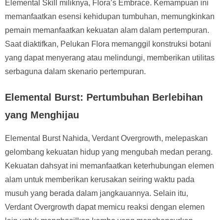
Elemental Skill miliknya, Flora’s Embrace. Kemampuan ini
memanfaatkan esensi kehidupan tumbuhan, memungkinkan
pemain memanfaatkan kekuatan alam dalam pertempuran.
Saat diaktifkan, Pelukan Flora memanggil konstruksi botani
yang dapat menyerang atau melindungi, memberikan utilitas
serbaguna dalam skenario pertempuran.
Elemental Burst: Pertumbuhan Berlebihan
yang Menghijau
Elemental Burst Nahida, Verdant Overgrowth, melepaskan
gelombang kekuatan hidup yang mengubah medan perang.
Kekuatan dahsyat ini memanfaatkan keterhubungan elemen
alam untuk memberikan kerusakan seiring waktu pada
musuh yang berada dalam jangkauannya. Selain itu,
Verdant Overgrowth dapat memicu reaksi dengan elemen