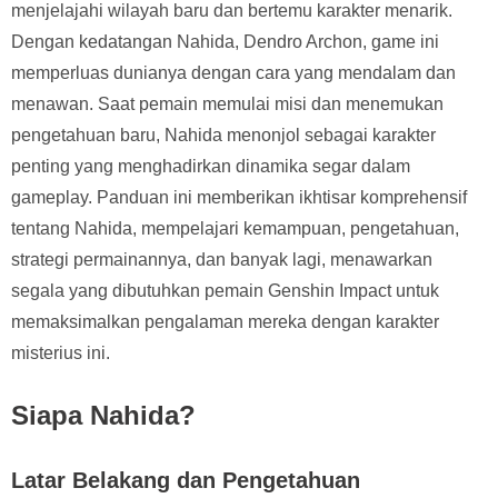
menjelajahi wilayah baru dan bertemu karakter menarik.
Dengan kedatangan Nahida, Dendro Archon, game ini
memperluas dunianya dengan cara yang mendalam dan
menawan. Saat pemain memulai misi dan menemukan
pengetahuan baru, Nahida menonjol sebagai karakter
penting yang menghadirkan dinamika segar dalam
gameplay. Panduan ini memberikan ikhtisar komprehensif
tentang Nahida, mempelajari kemampuan, pengetahuan,
strategi permainannya, dan banyak lagi, menawarkan
segala yang dibutuhkan pemain Genshin Impact untuk
memaksimalkan pengalaman mereka dengan karakter
misterius ini.
Siapa Nahida?
Latar Belakang dan Pengetahuan