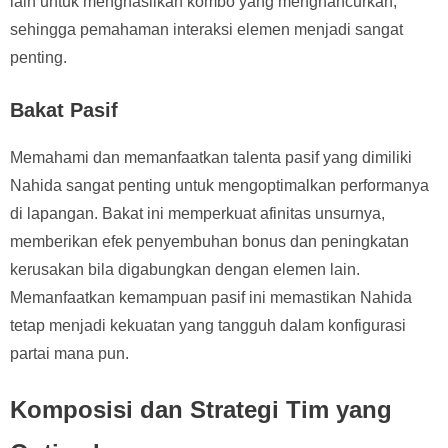
lain untuk menghasilkan kombo yang menghancurkan,
sehingga pemahaman interaksi elemen menjadi sangat
penting.
Bakat Pasif
Memahami dan memanfaatkan talenta pasif yang dimiliki
Nahida sangat penting untuk mengoptimalkan performanya
di lapangan. Bakat ini memperkuat afinitas unsurnya,
memberikan efek penyembuhan bonus dan peningkatan
kerusakan bila digabungkan dengan elemen lain.
Memanfaatkan kemampuan pasif ini memastikan Nahida
tetap menjadi kekuatan yang tangguh dalam konfigurasi
partai mana pun.
Komposisi dan Strategi Tim yang