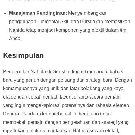
Manajemen Pendinginan
: Menyeimbangkan
penggunaan Elemental Skill dan Burst akan memastikan
Nahida tetap menjadi komponen yang efektif dalam tim
Anda.
Kesimpulan
Pengenalan Nahida di Genshin Impact menandai babak
baru yang penuh dengan peluang dan strategi baru. Dengan
kemampuannya yang unik dan latar belakang yang kaya,
dia dengan cepat menjadi favorit di antara para pemain
yang ingin mengeksplorasi potensinya dan rahasia elemen
Dendro. Panduan komprehensif ini bertujuan untuk
membekali pemain dengan pengetahuan dan strategi yang
diperlukan untuk memanfaatkan Nahida secara efektif,