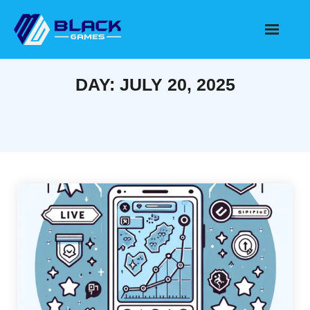
Skip
to
content
DAY:
JULY 20, 2025