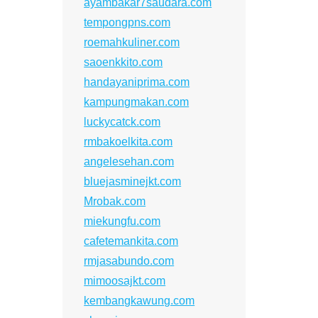
ayambakar7saudara.com
tempongpns.com
roemahkuliner.com
saoenkkito.com
handayaniprima.com
kampungmakan.com
luckycatck.com
rmbakoelkita.com
angelesehan.com
bluejasminejkt.com
Mrobak.com
miekungfu.com
cafetemankita.com
rmjasabundo.com
mimoosajkt.com
kembangkawung.com