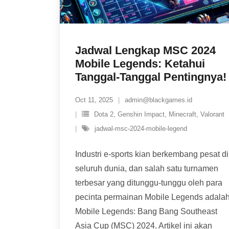
Jadwal Lengkap MSC 2024
Mobile Legends: Ketahui
Tanggal-Tanggal Pentingnya!
Oct 11, 2025
admin@blackgames.id
Dota 2
,
Genshin Impact
,
Minecraft
,
Valorant
jadwal-msc-2024-mobile-legend
Industri e-sports kian berkembang pesat di
seluruh dunia, dan salah satu turnamen
terbesar yang ditunggu-tunggu oleh para
pecinta permainan Mobile Legends adala
Mobile Legends: Bang Bang Southeast
Asia Cup (MSC) 2024. Artikel ini akan