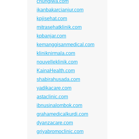
chungiwa.com
ikanbakarcianjur.com
kpjisehat.com
mitrasehatklinik.com
kpbanjar.com
kemanggisanmedical.com
kliniknirmala.com
nouvelleklinik.com
KainaHealth.com
shabirahusada.com
yadikacare.com
astaclinic.com
ibnusinalombok.com
grahamedicalkurdi.com
dyanzacare.com
griyabromoclinic.com