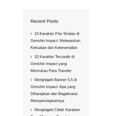
Recent Posts
10 Karakter Pria Teratas di
Genshin Impact: Melepaskan
Kekuatan dan Keterampilan
10 Karakter Tercantik di
Genshin Impact yang
Memukau Para Traveler
Menjelajahi Banner 5.5 di
Genshin Impact: Apa yang
Diharapkan dan Bagaimana
Mempersiapkannya
Menjelajahi Citlali: Karakter