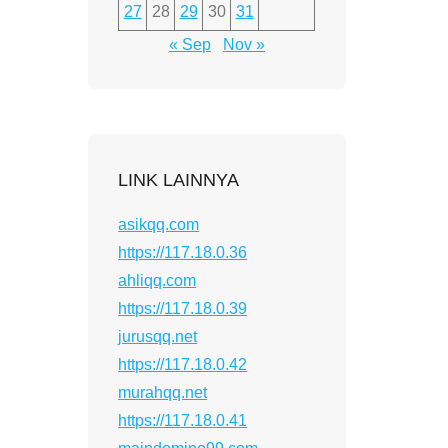
27
28
29
30
31
« Sep
Nov »
LINK LAINNYA
asikqq.com
https://117.18.0.36
ahliqq.com
https://117.18.0.39
jurusqq.net
https://117.18.0.42
murahqq.net
https://117.18.0.41