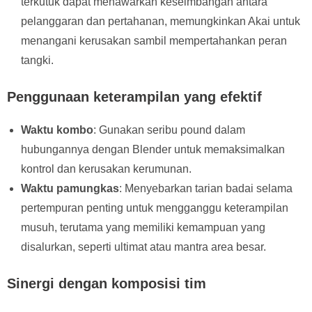
terkutuk dapat menawarkan keseimbangan antara
pelanggaran dan pertahanan, memungkinkan Akai untuk
menangani kerusakan sambil mempertahankan peran
tangki.
Penggunaan keterampilan yang efektif
Waktu kombo
: Gunakan seribu pound dalam
hubungannya dengan Blender untuk memaksimalkan
kontrol dan kerusakan kerumunan.
Waktu pamungkas
: Menyebarkan tarian badai selama
pertempuran penting untuk mengganggu keterampilan
musuh, terutama yang memiliki kemampuan yang
disalurkan, seperti ultimat atau mantra area besar.
Sinergi dengan komposisi tim