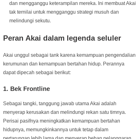
dan mengganggu keterampilan mereka. Ini membuat Akai
tak ternilai untuk mengganggu strategi musuh dan
melindungi sekutu.
Peran Akai dalam legenda seluler
Akai unggul sebagai tank karena kemampuan pengendalian
kerumunan dan kemampuan bertahan hidup. Perannya
dapat dipecah sebagai berikut:
1.
Bek Frontline
Sebagai tangki, tanggung jawab utama Akai adalah
menyerap kerusakan dan melindungi rekan satu timnya.
Perisai pasifnya meningkatkan kemampuan bertahan
hidupnya, memungkinkannya untuk tetap dalam
pertarungan lebih lama dan menyerap beban pelanggaran