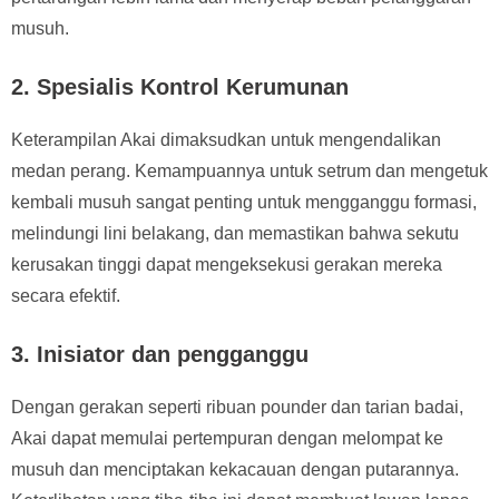
musuh.
2.
Spesialis Kontrol Kerumunan
Keterampilan Akai dimaksudkan untuk mengendalikan
medan perang. Kemampuannya untuk setrum dan mengetuk
kembali musuh sangat penting untuk mengganggu formasi,
melindungi lini belakang, dan memastikan bahwa sekutu
kerusakan tinggi dapat mengeksekusi gerakan mereka
secara efektif.
3.
Inisiator dan pengganggu
Dengan gerakan seperti ribuan pounder dan tarian badai,
Akai dapat memulai pertempuran dengan melompat ke
musuh dan menciptakan kekacauan dengan putarannya.