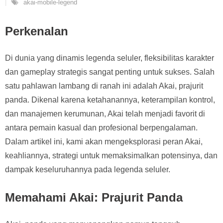
akai-mobile-legend
Perkenalan
Di dunia yang dinamis legenda seluler, fleksibilitas karakter
dan gameplay strategis sangat penting untuk sukses. Salah
satu pahlawan lambang di ranah ini adalah Akai, prajurit
panda. Dikenal karena ketahanannya, keterampilan kontrol,
dan manajemen kerumunan, Akai telah menjadi favorit di
antara pemain kasual dan profesional berpengalaman.
Dalam artikel ini, kami akan mengeksplorasi peran Akai,
keahliannya, strategi untuk memaksimalkan potensinya, dan
dampak keseluruhannya pada legenda seluler.
Memahami Akai: Prajurit Panda