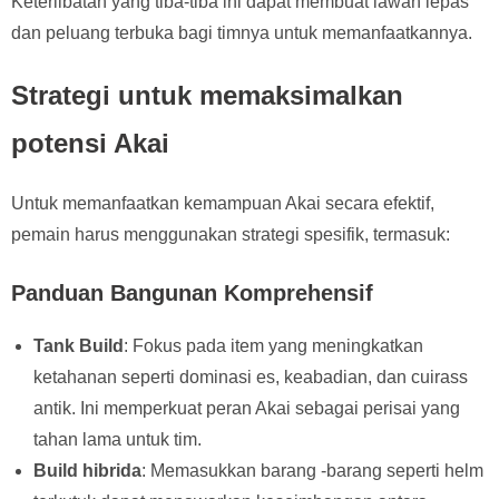
Keterlibatan yang tiba-tiba ini dapat membuat lawan lepas
dan peluang terbuka bagi timnya untuk memanfaatkannya.
Strategi untuk memaksimalkan
potensi Akai
Untuk memanfaatkan kemampuan Akai secara efektif,
pemain harus menggunakan strategi spesifik, termasuk:
Panduan Bangunan Komprehensif
Tank Build
: Fokus pada item yang meningkatkan
ketahanan seperti dominasi es, keabadian, dan cuirass
antik. Ini memperkuat peran Akai sebagai perisai yang
tahan lama untuk tim.
Build hibrida
: Memasukkan barang -barang seperti helm