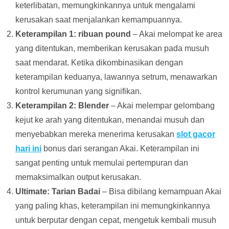
keterlibatan, memungkinkannya untuk mengalami
kerusakan saat menjalankan kemampuannya.
Keterampilan 1: ribuan pound
– Akai melompat ke area
yang ditentukan, memberikan kerusakan pada musuh
saat mendarat. Ketika dikombinasikan dengan
keterampilan keduanya, lawannya setrum, menawarkan
kontrol kerumunan yang signifikan.
Keterampilan 2: Blender
– Akai melempar gelombang
kejut ke arah yang ditentukan, menandai musuh dan
menyebabkan mereka menerima kerusakan
slot gacor
hari ini
bonus dari serangan Akai. Keterampilan ini
sangat penting untuk memulai pertempuran dan
memaksimalkan output kerusakan.
Ultimate: Tarian Badai
– Bisa dibilang kemampuan Akai
yang paling khas, keterampilan ini memungkinkannya
untuk berputar dengan cepat, mengetuk kembali musuh