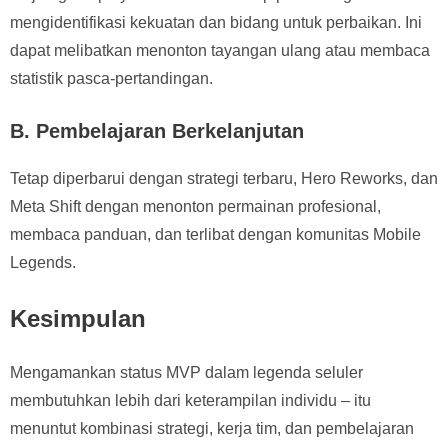
mengidentifikasi kekuatan dan bidang untuk perbaikan. Ini
dapat melibatkan menonton tayangan ulang atau membaca
statistik pasca-pertandingan.
B. Pembelajaran Berkelanjutan
Tetap diperbarui dengan strategi terbaru, Hero Reworks, dan
Meta Shift dengan menonton permainan profesional,
membaca panduan, dan terlibat dengan komunitas Mobile
Legends.
Kesimpulan
Mengamankan status MVP dalam legenda seluler
membutuhkan lebih dari keterampilan individu – itu
menuntut kombinasi strategi, kerja tim, dan pembelajaran