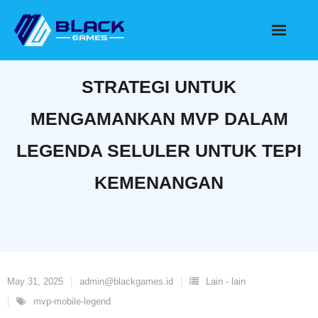
Skip
to
content
STRATEGI UNTUK
MENGAMANKAN MVP DALAM
LEGENDA SELULER UNTUK TEPI
KEMENANGAN
May 31, 2025
admin@blackgames.id
Lain - lain
mvp-mobile-legend