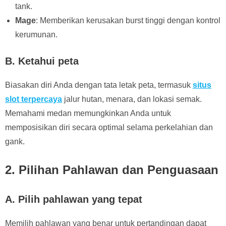
tank.
Mage
: Memberikan kerusakan burst tinggi dengan kontrol
kerumunan.
B. Ketahui peta
Biasakan diri Anda dengan tata letak peta, termasuk
situs
slot terpercaya
jalur hutan, menara, dan lokasi semak.
Memahami medan memungkinkan Anda untuk
memposisikan diri secara optimal selama perkelahian dan
gank.
2. Pilihan Pahlawan dan Penguasaan
A. Pilih pahlawan yang tepat
Memilih pahlawan yang benar untuk pertandingan dapat