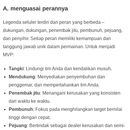
A. menguasai perannya
Legenda seluler terdiri dari peran yang berbeda –
dukungan, dukungan, penembak jitu, pembunuh, pejuang,
dan penyihir. Setiap peran memiliki kemampuan dan
tanggung jawab unik dalam permainan. Untuk menjadi
MVP:
Tangki
: Lindungi tim Anda dan kendalikan musuh.
Mendukung
: Menyediakan penyembuhan dan
penggemar, dan mempertahankan tim Anda.
Penembak jitu
: Menangani kerusakan yang konsisten
dari waktu ke waktu.
Pembunuh
: Fokus pada menghilangkan target bernilai
tinggi dengan cepat.
Pejuang
: Bertindak sebagai dealer kerusakan dan semi-