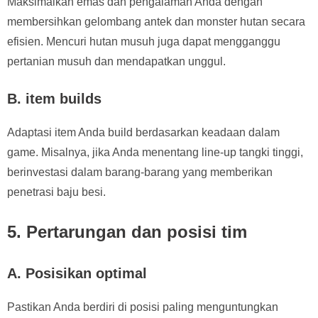
Maksimalkan emas dan pengalaman Anda dengan
membersihkan gelombang antek dan monster hutan secara
efisien. Mencuri hutan musuh juga dapat mengganggu
pertanian musuh dan mendapatkan unggul.
B. item builds
Adaptasi item Anda build berdasarkan keadaan dalam
game. Misalnya, jika Anda menentang line-up tangki tinggi,
berinvestasi dalam barang-barang yang memberikan
penetrasi baju besi.
5. Pertarungan dan posisi tim
A. Posisikan optimal
Pastikan Anda berdiri di posisi paling menguntungkan