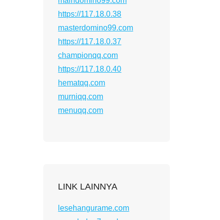
maindomino99.com
https://117.18.0.38
masterdomino99.com
https://117.18.0.37
championqq.com
https://117.18.0.40
hematqq.com
murniqq.com
menuqq.com
LINK LAINNYA
lesehangurame.com