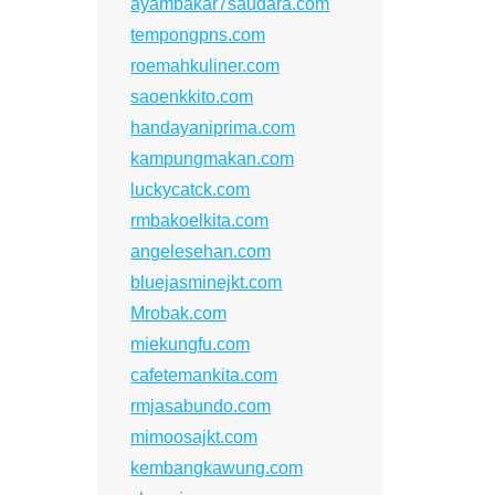
ayambakar7saudara.com
tempongpns.com
roemahkuliner.com
saoenkkito.com
handayaniprima.com
kampungmakan.com
luckycatck.com
rmbakoelkita.com
angelesehan.com
bluejasminejkt.com
Mrobak.com
miekungfu.com
cafetemankita.com
rmjasabundo.com
mimoosajkt.com
kembangkawung.com