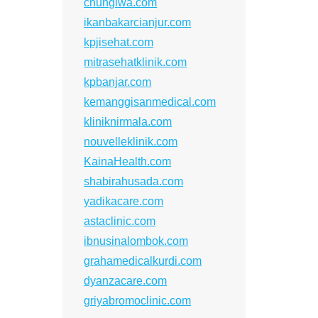
chungiwa.com
ikanbakarcianjur.com
kpjisehat.com
mitrasehatklinik.com
kpbanjar.com
kemanggisanmedical.com
kliniknirmala.com
nouvelleklinik.com
KainaHealth.com
shabirahusada.com
yadikacare.com
astaclinic.com
ibnusinalombok.com
grahamedicalkurdi.com
dyanzacare.com
griyabromoclinic.com