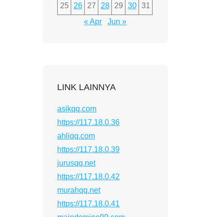
25
26
27
28
29
30
31
« Apr
Jun »
LINK LAINNYA
asikqq.com
https://117.18.0.36
ahliqq.com
https://117.18.0.39
jurusqq.net
https://117.18.0.42
murahqq.net
https://117.18.0.41