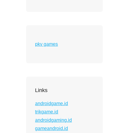
pkv games
Links
androidgame.id
trikgame.id
androidgaming.id
gameandroid.id